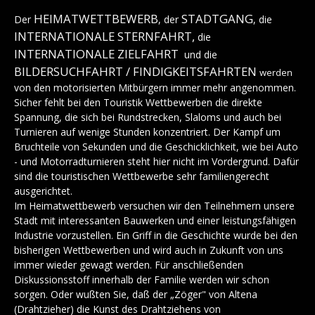
HEIMATWETTBEWERB
STADTGANG
Wassersport
Der
, der
, die
INTERNATIONALE STERNFAHRT,
die
Boule
INTERNATIONALE ZIELFAHRT
und die
BILDERSUCHFAHRT / FINDIGKEITSFAHRTEN
werden
Oldtimerrallye
von den motorisierten Mitbürgern immer mehr angenommen.
Kontakt
Sicher fehlt bei den Touristik Wettbewerben die direkte
Spannung, die sich bei Rundstrecken, Slaloms und auch bei
Impressum
Turnieren auf wenige Stunden konzentriert. Der Kampf um
INTERN
Bruchteile von Sekunden und die Geschicklichkeit, wie bei Auto
- und Motorradturnieren steht hier nicht im Vordergrund. Dafür
sind die touristischen Wettbewerbe sehr familiengerecht
ausgerichtet.
Im Heimatwettbewerb versuchen wir den Teilnehmern unsere
Stadt mit interessanten Bauwerken und einer leistungsfähigen
Industrie vorzustellen. Ein Griff in die Geschichte wurde bei den
bisherigen Wettbewerben und wird auch in Zukunft von uns
immer wieder gewagt werden. Für anschließenden
Diskussionsstoff innerhalb der Familie werden wir schon
sorgen. Oder wußten Sie, daß der „Zöger" von Altena
(Drahtzieher) die Kunst des Drahtziehens von