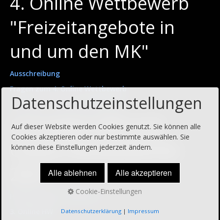
4. Online Wettbewerb
"Freizeitangebote in
und um den MK"
Ausschreibung
Fragen zum 4. Online Wettbewerb
Datenschutzeinstellungen
Bordkarte 4. Online Wettbewerb
Lösungen HW und
Auf dieser Website werden Cookies genutzt. Sie können alle
Cookies akzeptieren oder nur bestimmte auswählen. Sie
Online Wettbewerbe
können diese Einstellungen jederzeit ändern.
2021
Alle ablehnen
Alle akzeptieren
Cookie-Einstellungen
HW 2021 und 2. Online HW
3. Online HW
Datenschutzerklärung
|
Impressum