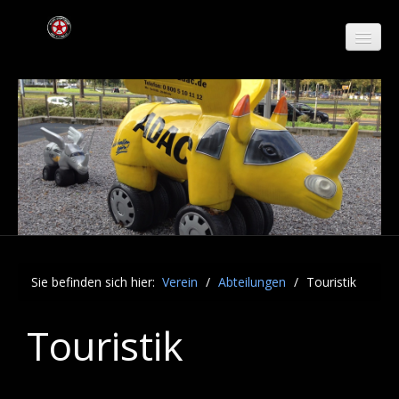
Verein
Abteilungen
Verkehr
Jugend
Touristik
Sie befinden sich hier:
Verein
/
Abteilungen
/
Touristik
Automobil
Touristik
Motorrad
Paintball